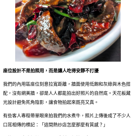
座位設計不是拍照用，而是讓人吃得安靜不打擾
我們的內用區座位刻意拉寬距離，牆面使用低飽和灰綠與木色搭
配，沒有網美牆，卻是人人都能拍出好照片的自然底。天花板藏
光設計避免死角陰影，讓食物拍起來既亮又真。
有些客人專程帶單眼來拍我們的水煮牛，照片上傳後成了不少人
口耳相傳的標記：「這間熱炒店怎麼那麼有質感？」