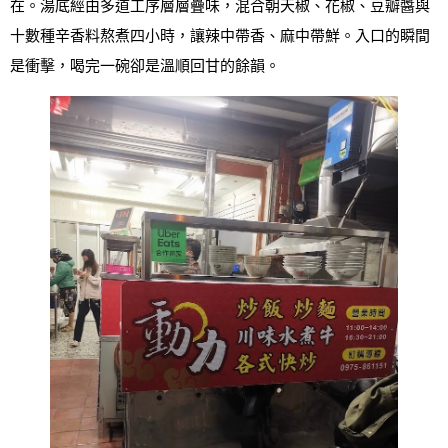
在。湯底經由多道工序層層疊味，混合朝天椒、花椒、豆瓣醬與
十數種辛香料熬煮四小時，讓辣中帶香、麻中帶鮮。入口的瞬間
是衝擊，喝完一碗卻是溫順回甘的餘韻。