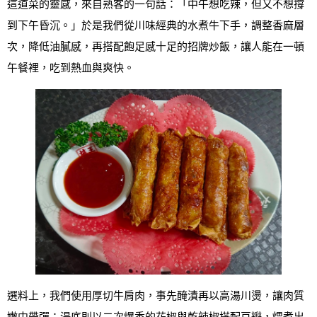
這道菜的靈感，來自熟客的一句話：「中午想吃辣，但又不想撐
到下午昏沉。」於是我們從川味經典的水煮牛下手，調整香麻層
次，降低油膩感，再搭配飽足感十足的招牌炒飯，讓人能在一頓
午餐裡，吃到熱血與爽快。
選料上，我們使用厚切牛肩肉，事先醃漬再以高湯川燙，讓肉質