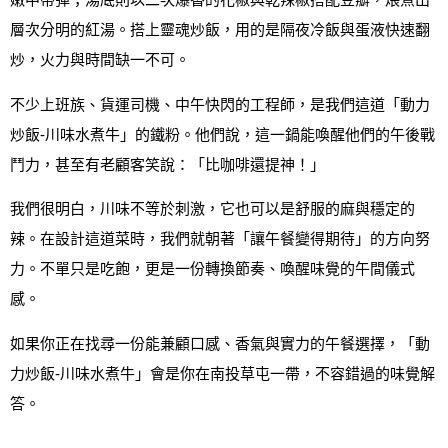
嫩中帶彈；湯底則以二次爆香的花椒與乾辣椒搭配豆瓣，煨煮出
層次分明的紅湯。搭上靈魂炒飯，用的是隔夜冷飯與蛋液快速翻
炒，火力與時間缺一不可。
不少上班族、貨運司機、中午快閃的工程師，是我們這道「動力
炒飯‑川味水煮牛」的鐵粉。他們說，這一鍋能喚醒他們的午後戰
鬥力，甚至有老顧客笑說：「比咖啡還提神！」
我們很明白，川味不等於刺激，它也可以是舒服的麻與穩定的
辣。在設計這道菜時，我們就朝著「讓午餐變得期待」的方向努
力。不單只是吃飽，更是一份轉換節奏、喚醒味覺的午間儀式
感。
如果你正在找尋一份能兼顧口感、香氣與實力的午餐選擇，「動
力炒飯‑川味水煮牛」會是你在南投草屯一帶，不容錯過的味覺解
答。